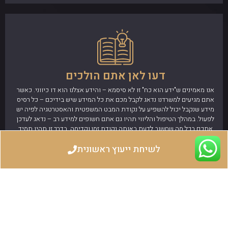
דעו לאן אתם הולכים
אנו מאמינים ש"ידע הוא כח" זו לא סיסמא – והידע אצלנו הוא דו כיווני. כאשר
אתם מגיעים למשרדנו נדאג לקבל מכם את כל המידע שיש בידיכם – כל רסיס
מידע שנקבל יכול להשפיע על נקודת המבט המשפטית והאסטרטגיה לפיה יש
לפעול. במהלך הטיפול והליווי תהיו גם אתם חשופים למידע רב – נדאג לעדכן
אתכם בכל מה שחשוב לדעת באותה נקודת זמן וקדימה, בדרך זו תהיו תמיד
מעודכנים, רגועים ובטוחים שאתם בראש מעייננו.
לשיחת ייעוץ ראשונית